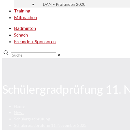
DAN – Prüfungen 2020
Training
Mitmachen
Badminton
Schach
Freunde + Sponsoren
✕
Schülergradprüfung 11.
Home
News
Schülergradprüfung
Schülergradprüfung 11. November 2023