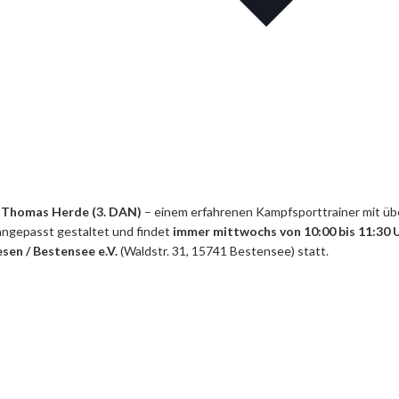
n
Thomas Herde (3. DAN)
– einem erfahrenen Kampfsporttrainer mit üb
 angepasst gestaltet und findet
immer mittwochs von 10:00 bis 11:30 
sen / Bestensee e.V.
(Waldstr. 31, 15741 Bestensee) statt.