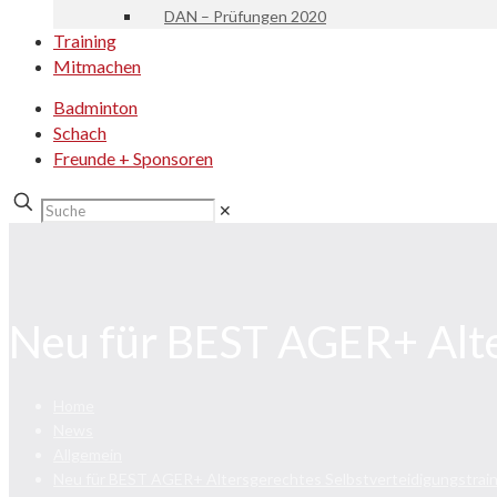
DAN – Prüfungen 2020
Training
Mitmachen
Badminton
Schach
Freunde + Sponsoren
✕
Neu für BEST AGER+ Alte
Home
News
Allgemein
Neu für BEST AGER+ Altersgerechtes Selbstverteidigungstrain