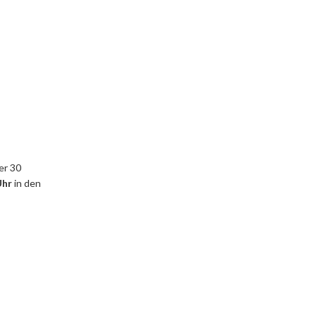
er 30
Uhr
in den