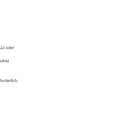
ä.) oder
huhe)
orderlich,