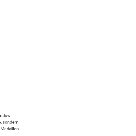
Lindow
e, sondern
 Medaillen