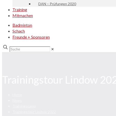
DAN – Prüfungen 2020
Training
Mitmachen
Badminton
Schach
Freunde + Sponsoren
✕
Trainingstour Lindow 20
Home
News
Trainingscamp
Trainingstour Lindow 2022