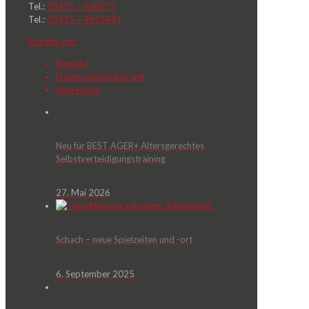
Tel.:
03375 – 920277
Tel.:
03375 – 4951441
Schreib uns!
Kontakt
Datenschutzerklärung
Impressum
Neu für BEST AGER+ Altersgerechtes
Selbstverteidigungstraining
27. Mai 2026
Schach – neue Spielzeiten und -ort
6. September 2025