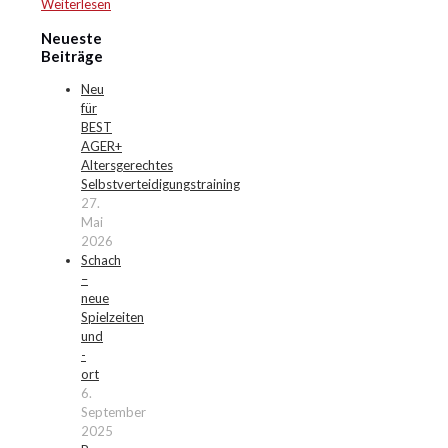
Weiterlesen
Neueste
Beiträge
Neu
für
BEST
AGER+
Altersgerechtes
Selbstverteidigungstraining
27.
Mai
2026
Schach
–
neue
Spielzeiten
und
-
ort
6.
September
2025